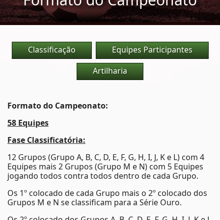
Classificação
Equipes Participantes
Artilharia
Formato do Campeonato:
58 Equipes
Fase Classificatória:
12 Grupos (Grupo A, B, C, D, E, F, G, H, I, J, K e L) com 4
Equipes mais 2 Grupos (Grupo M e N) com 5 Equipes
jogando todos contra todos dentro de cada Grupo.
Os 1º colocado de cada Grupo mais o 2º colocado dos
Grupos M e N se classificam para a Série Ouro.
Os 2º colocado dos Grupos A, B, C, D, E, F, G, H, I, J, K e L